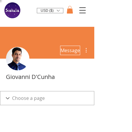
USD ($)
More actions
Message
Giovanni D'Cunha