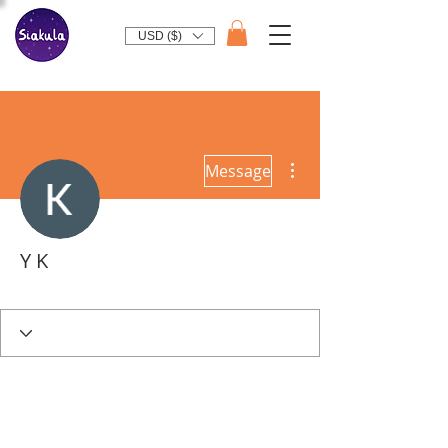
USD ($)
More actions
Message
Y K